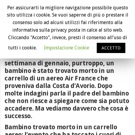
Bambino trovato morto in un carrello di
Per assicurarti la migliore navigazione possibile questo
un aereo Air France
sito utilizza i cookie. Se vuoi saperne di più o prestare il
consenso solo ad alcuni utilizzi fai riferimento alla
informativa sulla privacy posta in calce al sito web.
Cliccando "Accetto", invece, presti il consenso all’uso di
Eventi piacevoli, gesti di solidarietà,
regali, ma anche eventi spiacevoli e che
tutti i cookie.
Impostazione Cookie
ACCETTO
toccano il cuore. Durante la seconda
settimana di gennaio, purtroppo, un
bambino è stato trovato morto in un
carrello di un aereo Air France che
proveniva dalla Costa d’Avorio. Dopo
molte indagini parla il padre del bambino
che non riesce a spiegare come sia potuto
accadere. Ma vediamo davvero che cosa è
successo.
Bambino trovato morto in un carrello
aereo: l’evento che ha toccato i cuori di