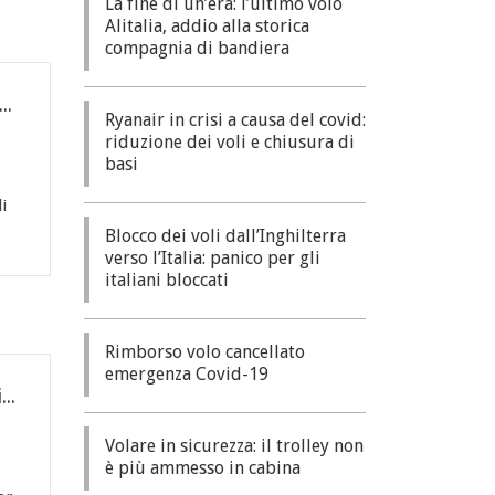
La fine di un’era: l’ultimo volo
Alitalia, addio alla storica
compagnia di bandiera
r in crisi a causa del covid: riduzione dei voli e chiusura di basi
Ryanair in crisi a causa del covid:
riduzione dei voli e chiusura di
basi
i
Blocco dei voli dall’Inghilterra
verso l’Italia: panico per gli
italiani bloccati
Rimborso volo cancellato
emergenza Covid-19
Blocco dei voli dall’Inghilterra verso l’Italia: panico per gli italiani bloccati
Volare in sicurezza: il trolley non
è più ammesso in cabina