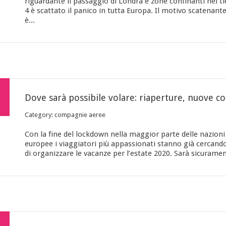
riguardante il passaggio di Londra e zone confinanti nel ti
4 è scattato il panico in tutta Europa. Il motivo scatenant
è...
Dove 
Category: compagnie aeree
Con la fine del lockdown nella maggior parte delle nazioni
europee i viaggiatori più appassionati stanno già cercand
di organizzare le vacanze per l’estate 2020. Sarà sicuramen