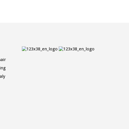
air
ing
aly