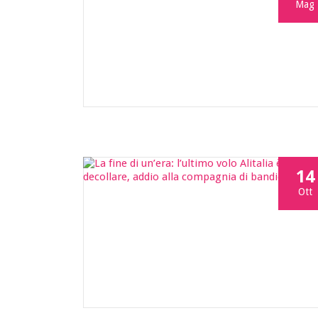
Mag
14
Ott