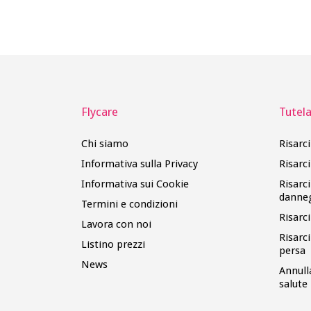
Flycare
Tutela 
Chi siamo
Risarc
Informativa sulla Privacy
Risarc
Informativa sui Cookie
Risarc
danne
Termini e condizioni
Risarc
Lavora con noi
Risarc
Listino prezzi
persa
News
Annull
salute