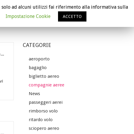
 solo ad alcuni utilizzi fai riferimento alla informativa sulla
VERIFICA IL RISARCIMENTO
Impostazione Cookie
ACCETTO
RCHÈ FLYCARE È GRATUITO
CHI SIAMO
NEWS
CATEGORIE
Voli cancellati per la guerra in Medio Oriente: cosa spetta ai passeggeri e come ottenere il rimborso
aeroporto
bagaglio
biglietto aereo
vi
compagnie aeree
News
passeggeri aerei
rimborso volo
ritardo volo
sciopero aereo
Stop all’obbligo delle mascherine in aereo: cosa cambia dal 16 maggio