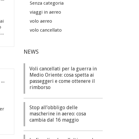
Senza categoria
viaggi in aereo
ai
volo aereo
o
volo cancellato
...
NEWS
Voli cancellati per la guerra in
Medio Oriente: cosa spetta ai
La fine di un’era: l’ultimo volo Alitalia, addio alla storica compagnia di bandiera
passeggeri e come ottenere il
rimborso
Stop all’obbligo delle
er
mascherine in aereo: cosa
cambia dal 16 maggio