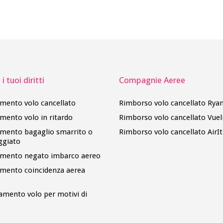
i tuoi diritti
Compagnie Aeree
imento volo cancellato
Rimborso volo cancellato Ryan
imento volo in ritardo
Rimborso volo cancellato Vuel
imento bagaglio smarrito o
Rimborso volo cancellato AirIt
ggiato
imento negato imbarco aereo
imento coincidenza aerea
amento volo per motivi di