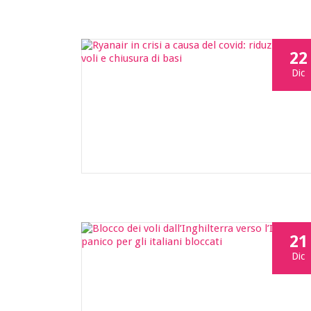
22
Dic
21
Dic