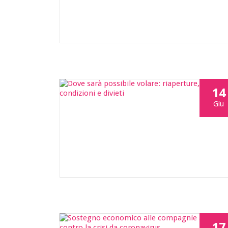
14
Giu
17