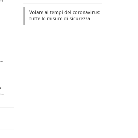
er
e
Volare ai tempi del coronavirus:
tutte le misure di sicurezza
sarà possibile volare: riaperture, nuove condizioni e divieti
o
...