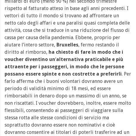
miliardi di euro (meno 90 %) nel secondo trimestre
rispetto al fatturato atteso in base agli anni precedenti.
I
vettori di tutto il mondo si trovano ad affrontare un
netto calo degli affari e una paralisi quasi completa delle
attività, cosa che si traduce in una riduzione del flusso di
cassa per causa della pandemia. Ebbene, proprio per
aiutare l’intero settor
e,
Bruxelles
, fermo restando il
diritto al rimborso,
ha chiesto di fare in modo che i
voucher diventino un
‘
alternativa praticabile e più
attraente per i passeggeri,
in modo che le persone
possano essere spinte e non costrette a preferirli
. Per
farlo afferma che i buoni volontari dovranno avere un
periodo di validità minimo di 18 mesi, ed essere
rimborsabili in denaro dopo un massimo di un anno, se
non riscattati. I voucher dovrebbero, inoltre, essere molto
flessibili, consentendo ai passeggeri di viaggiare sulla
stessa rotta alle stesse condizioni di servizio ma
soprattutto dovranno essere non nominativi e cioè
dovranno consentire ai titolari di poterli trasferire ad un