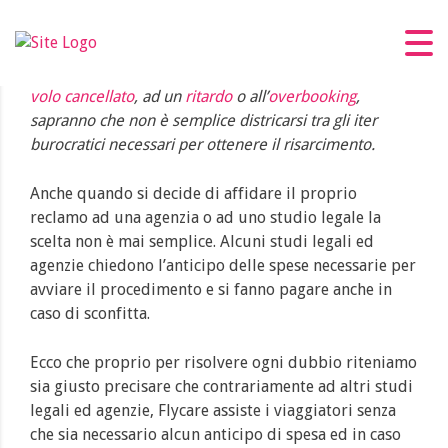
Perchè Flycare è gratuito
Tutti i passeggeri aerei che si sono trovati almeno una
volta a dover affrontare un disagio aereo dovuto ad un
volo cancellato
, ad un
ritardo
o all’
overbooking
,
sapranno che non è semplice districarsi tra gli iter
burocratici necessari per ottenere il risarcimento.
Anche quando si decide di affidare il proprio
reclamo ad una agenzia o ad uno studio legale la
scelta non è mai semplice. Alcuni studi legali ed
agenzie chiedono l’anticipo delle spese necessarie per
avviare il procedimento e si fanno pagare anche in
caso di sconfitta.
Ecco che proprio per risolvere ogni dubbio riteniamo
sia giusto precisare che contrariamente ad altri studi
legali ed agenzie, Flycare assiste i viaggiatori senza
che sia necessario alcun anticipo di spesa ed in caso