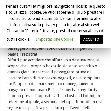
Risarcimento bagaglio smarrito o
Per assicurarti la migliore navigazione possibile questo
danneggiato
sito utilizza i cookie. Se vuoi saperne di più o prestare il
Se il bagaglio ti è stato consegnato in ritardo, è stato
consenso solo ad alcuni utilizzi fai riferimento alla
smarrito o danneggiato, potresti aver diritto ad una
informativa sulla privacy posta in calce al sito web.
compensazione fino a 1.200 euro.
Cliccando "Accetto", invece, presti il consenso all’uso di
tutti i cookie.
Impostazione Cookie
ACCETTO
Tra le disavventure che possono capitare ad un
passeggero frequenti sono i disservizi riguardo i
bagagli registrati.
Difatti può accadere che all’arrivo a destinazione, si
scopra che il proprio bagaglio sia stato smarrito o
danneggiato, in tal caso il passeggero prima di
lasciare l’area di riconsegna bagagli, deve compilare
un Rapporto di smarrimento o danneggiamento
bagaglio (denominato P.I.R. – Property Irregularity
Report) presso l’apposito Ufficio Lost and Found, in
relazione al quale, a seconda del tipo di problema, si
segue una specifica procedura per l’avvio della