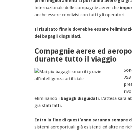
primi miglioramenti si potranno avere già gr
internazionale delle compagnie aeree che
impon
anche essere condivisi con tutti gli operatori.
Il risultato finale dovrebbe essere l’eliminaz
dei bagagli disguidati
.
Compagnie aeree ed aeroport
durante tutto il viaggio
Son
753
pres
rivo
eliminando i
bagagli disguidati
. L’attesa sarà 
già stati fatti.
Entro la fine di quest’anno saranno sempre d
sistemi aeroportuali già esistenti ed altre ne 