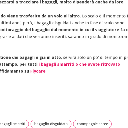
ezzarsi a tracciare i bagagli, molto dipenderà anche da loro
.
o viene trasferito da un volo all’altro
. Lo scalo è il momento i
ultimi anni, però, i bagagli disguidati anche in fase di scalo sono
 monitoraggio del bagaglio dal momento in cui il viaggiatore fa 
grazie ai dati che verranno inseriti, saranno in grado di monitorare
tione dei bagagli è già in atto
, servirà solo un po’ di tempo in p
attempo, per tutti
i bagagli smarriti o che avete ritrovato
ffidamento su
Flycare
.
bagagli smarriti
bagaglio disguidato
coompagnie aeree