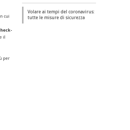
Volare ai tempi del coronavirus:
n cui
tutte le misure di sicurezza
check-
 il
iù per