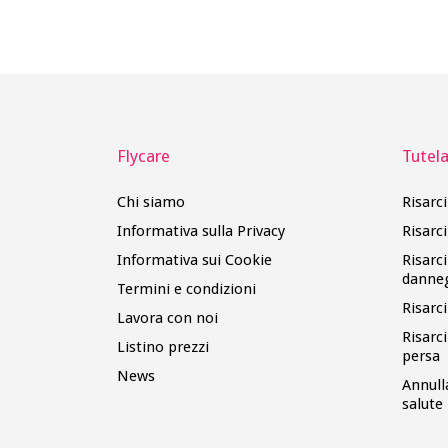
Flycare
Tutela 
Chi siamo
Risarc
Informativa sulla Privacy
Risarc
Informativa sui Cookie
Risarc
danne
Termini e condizioni
Risarc
Lavora con noi
Risarc
Listino prezzi
persa
News
Annull
salute