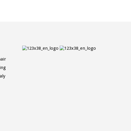
air
ing
aly