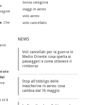
Senza categoria
a
viaggi in aereo
pagnie
volo aereo
le
. Che
volo cancellato
NEWS
enti
Voli cancellati per la guerra in
Medio Oriente: cosa spetta ai
passeggeri e come ottenere il
rimborso
iorato
dei
Stop all’obbligo delle
ora
mascherine in aereo: cosa
cambia dal 16 maggio
i sì!
I