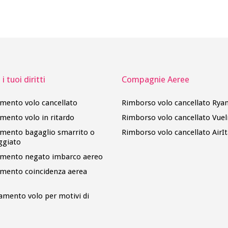
i tuoi diritti
Compagnie Aeree
imento volo cancellato
Rimborso volo cancellato Ryan
imento volo in ritardo
Rimborso volo cancellato Vuel
imento bagaglio smarrito o
Rimborso volo cancellato AirIt
ggiato
imento negato imbarco aereo
imento coincidenza aerea
amento volo per motivi di