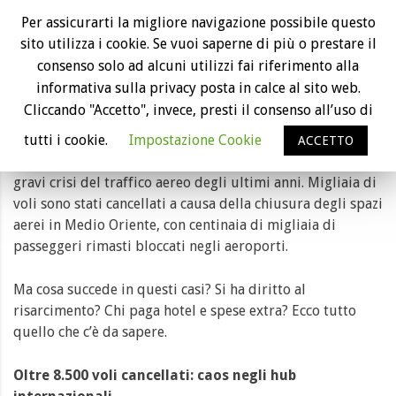
Voli cancellati per la guerra in Medio
Per assicurarti la migliore navigazione possibile questo
Oriente: cosa spetta ai passeggeri e come
sito utilizza i cookie. Se vuoi saperne di più o prestare il
ottenere il rimborso
consenso solo ad alcuni utilizzi fai riferimento alla
informativa sulla privacy posta in calce al sito web.
Cliccando "Accetto", invece, presti il consenso all’uso di
tutti i cookie.
Impostazione Cookie
L’escalation del conflitto tra Stati Uniti, Israele e Iran,
ACCETTO
esplosa il 28 febbraio 2026, ha provocato una delle più
gravi crisi del traffico aereo degli ultimi anni. Migliaia di
voli sono stati cancellati a causa della chiusura degli spazi
aerei in Medio Oriente, con centinaia di migliaia di
passeggeri rimasti bloccati negli aeroporti.
Ma cosa succede in questi casi? Si ha diritto al
risarcimento? Chi paga hotel e spese extra? Ecco tutto
quello che c’è da sapere.
Oltre 8.500 voli cancellati: caos negli hub