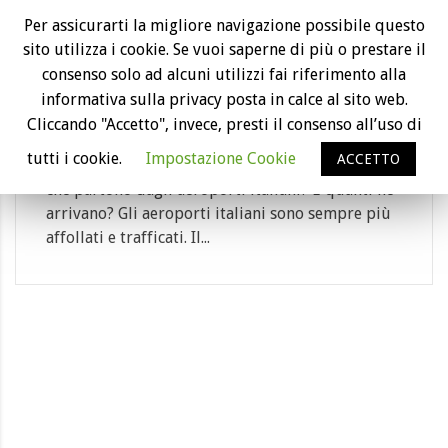
20
Per assicurarti la migliore navigazione possibile questo
sito utilizza i cookie. Se vuoi saperne di più o prestare il
Feb
La top 10 degli aeroporti più trafficati
consenso solo ad alcuni utilizzi fai riferimento alla
d’Italia
informativa sulla privacy posta in calce al sito web.
Category: aeroporto, compagnie aeree, passe...
Cliccando "Accetto", invece, presti il consenso all’uso di
tutti i cookie.
Impostazione Cookie
ACCETTO
Vi siete mai chiesti quanti sono i voli giornalieri
che partono dagli aeroporti italiani? E quanti ne
arrivano? Gli aeroporti italiani sono sempre più
affollati e trafficati. Il...