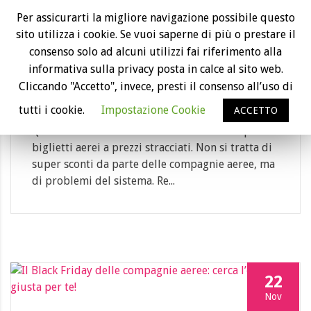
26
Per assicurarti la migliore navigazione possibile questo
sito utilizza i cookie. Se vuoi saperne di più o prestare il
Giu
consenso solo ad alcuni utilizzi fai riferimento alla
British Airways cancella i biglietti aerei
informativa sulla privacy posta in calce al sito web.
acquistati a prezzi scontati
Cliccando "Accetto", invece, presti il consenso all’uso di
Category: biglietto aereo
tutti i cookie.
Impostazione Cookie
ACCETTO
Qualche volta accade che si riescono a comprare
biglietti aerei a prezzi stracciati. Non si tratta di
super sconti da parte delle compagnie aeree, ma
di problemi del sistema. Re...
22
Nov