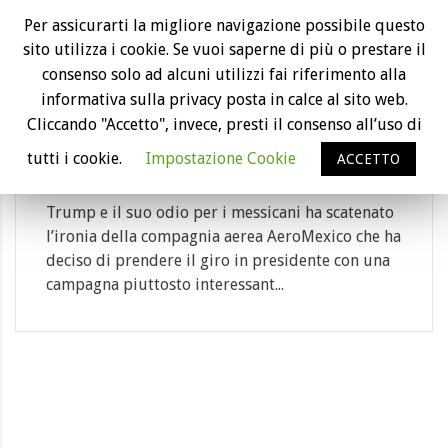
24
Per assicurarti la migliore navigazione possibile questo
sito utilizza i cookie. Se vuoi saperne di più o prestare il
Gen
consenso solo ad alcuni utilizzi fai riferimento alla
L’ironia di AeroMexico e biglietti aerei
informativa sulla privacy posta in calce al sito web.
scontati per gli americani con DNA
Cliccando "Accetto", invece, presti il consenso all’uso di
messicano
tutti i cookie.
Impostazione Cookie
ACCETTO
Category: aeroporto, biglietto aereo, compa...
Trump e il suo odio per i messicani ha scatenato
l’ironia della compagnia aerea AeroMexico che ha
deciso di prendere il giro in presidente con una
campagna piuttosto interessant...