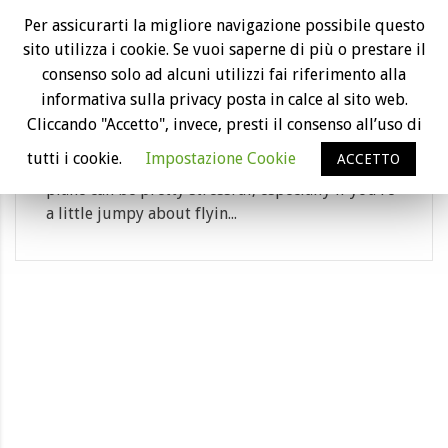
11
Per assicurarti la migliore navigazione possibile questo
sito utilizza i cookie. Se vuoi saperne di più o prestare il
Apr
15 Tips for Nervous flyers
consenso solo ad alcuni utilizzi fai riferimento alla
Category: passeggeri aerei
informativa sulla privacy posta in calce al sito web.
Cliccando "Accetto", invece, presti il consenso all’uso di
15 Tips for Nervous flyers 15 helpful travel
tutti i cookie.
Impostazione Cookie
ACCETTO
hacks to make flying stress free Traveling on a
plane can be pretty stressful, especially if you’re
a little jumpy about flyin...