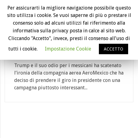
24
Per assicurarti la migliore navigazione possibile questo
sito utilizza i cookie. Se vuoi saperne di più o prestare il
Gen
consenso solo ad alcuni utilizzi fai riferimento alla
L’ironia di AeroMexico e biglietti aerei
informativa sulla privacy posta in calce al sito web.
scontati per gli americani con DNA
Cliccando "Accetto", invece, presti il consenso all’uso di
messicano
tutti i cookie.
Impostazione Cookie
ACCETTO
Category: aeroporto, biglietto aereo, compa...
Trump e il suo odio per i messicani ha scatenato
l’ironia della compagnia aerea AeroMexico che ha
deciso di prendere il giro in presidente con una
campagna piuttosto interessant...