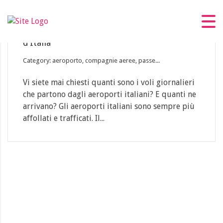
20
Feb
La top 10 degli aeroporti più trafficati
d’Italia
Category: aeroporto, compagnie aeree, passe...
Vi siete mai chiesti quanti sono i voli giornalieri
che partono dagli aeroporti italiani? E quanti ne
arrivano? Gli aeroporti italiani sono sempre più
affollati e trafficati. Il...