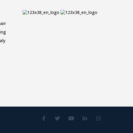
air
ing
aly