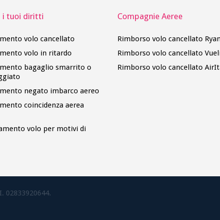
i tuoi diritti
Compagnie Aeree
imento volo cancellato
Rimborso volo cancellato Ryan
imento volo in ritardo
Rimborso volo cancellato Vuel
imento bagaglio smarrito o
Rimborso volo cancellato AirIt
ggiato
imento negato imbarco aereo
imento coincidenza aerea
amento volo per motivi di
.I. 02833920644.