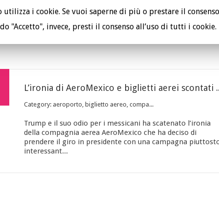
utilizza i cookie. Se vuoi saperne di più o prestare il consenso
do "Accetto", invece, presti il consenso all’uso di tutti i cookie.
TUTELA I TUOI DIRITTI
PE
L’ironia di AeroMexico e biglietti aerei s
Category: aeroporto, biglietto aereo, compa...
Trump e il suo odio per i messicani ha scatenato l’ironia
della compagnia aerea AeroMexico che ha deciso di
prendere il giro in presidente con una campagna piuttost
interessant...