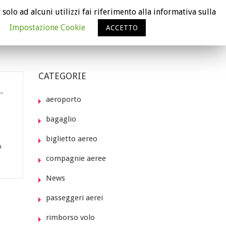
 solo ad alcuni utilizzi fai riferimento alla informativa sulla
VERIFICA IL RISARCIMENTO
Impostazione Cookie
ACCETTO
RCHÈ FLYCARE È GRATUITO
CHI SIAMO
NEWS
CATEGORIE
contati per gli americani con DNA messicano
aeroporto
bagaglio
biglietto aereo
o
compagnie aeree
News
passeggeri aerei
rimborso volo