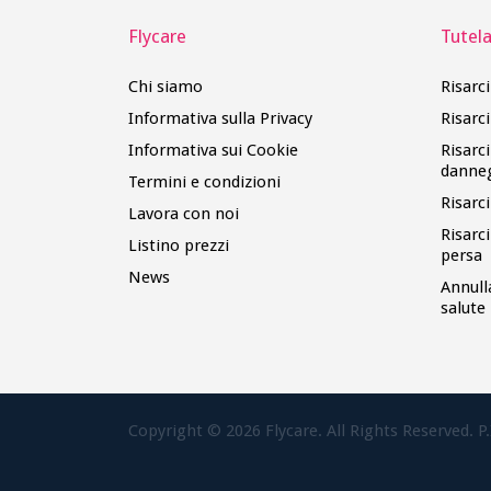
Flycare
Tutela 
Chi siamo
Risarc
Informativa sulla Privacy
Risarc
Informativa sui Cookie
Risarc
danne
Termini e condizioni
Risarc
Lavora con noi
Risarc
Listino prezzi
persa
News
Annull
salute
Copyright ©
2026
Flycare. All Rights Reserved. P