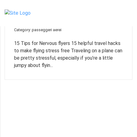
11
Apr
15 Tips for Nervous flyers
Category: passeggeri aerei
15 Tips for Nervous flyers 15 helpful travel hacks
to make flying stress free Traveling on a plane can
be pretty stressful, especially if you’re a little
jumpy about flyin...
TO