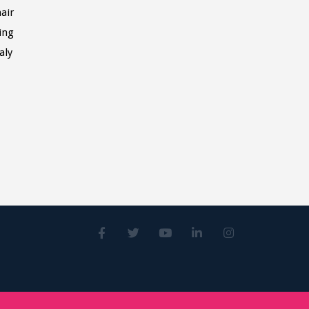
air
ing
aly