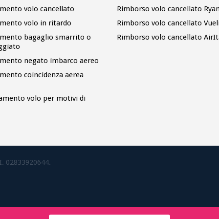
imento volo cancellato
Rimborso volo cancellato Ryan
imento volo in ritardo
Rimborso volo cancellato Vuel
imento bagaglio smarrito o
Rimborso volo cancellato AirIt
ggiato
imento negato imbarco aereo
imento coincidenza aerea
amento volo per motivi di
.I. 02833920644.