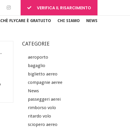
VERIFICA IL RISARCIMENTO
RCHÈ FLYCARE È GRATUITO
CHI SIAMO
NEWS
CATEGORIE
contati per gli americani con DNA messicano
aeroporto
bagaglio
biglietto aereo
compagnie aeree
o
News
passeggeri aerei
rimborso volo
ritardo volo
sciopero aereo