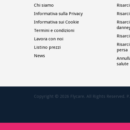
Chi siamo
Risarc
Informativa sulla Privacy
Risarc
Informativa sui Cookie
Risarc
danne
Termini e condizioni
Risarc
Lavora con noi
Risarc
Listino prezzi
persa
News
Annull
salute
Copyright ©
2026
Flycare. All Rights Reserved. P