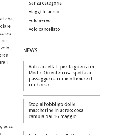
Senza categoria
viaggi in aereo
atiche,
volo aereo
olare
volo cancellato
scorso
ione
 volo
NEWS
erea
re i
Voli cancellati per la guerra in
Medio Oriente: cosa spetta ai
passeggeri e come ottenere il
rimborso
Stop all’obbligo delle
mascherine in aereo: cosa
cambia dal 16 maggio
o, poco
o