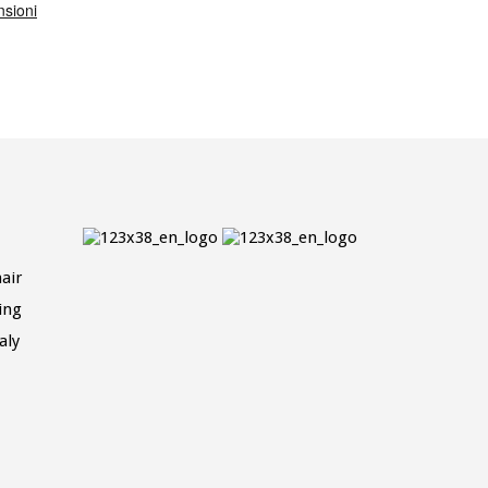
air
ing
aly