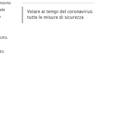
devono
ale
Volare ai tempi del coronavirus:
ò
tutte le misure di sicurezza
bito.
to