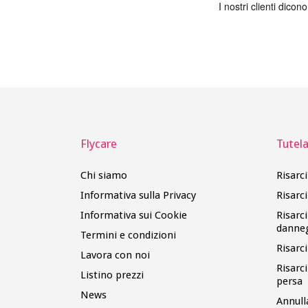
Flycare
Tutela 
Chi siamo
Risarc
Informativa sulla Privacy
Risarc
Informativa sui Cookie
Risarc
danne
Termini e condizioni
Risarc
Lavora con noi
Risarc
Listino prezzi
persa
News
Annull