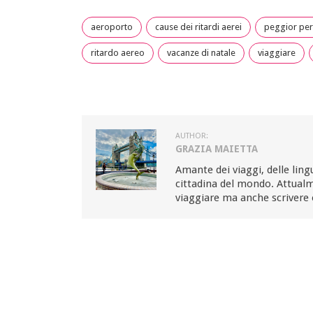
aeroporto
cause dei ritardi aerei
peggior per
ritardo aereo
vacanze di natale
viaggiare
AUTHOR:
GRAZIA MAIETTA
Amante dei viaggi, delle ling
cittadina del mondo. Attualm
viaggiare ma anche scrivere 