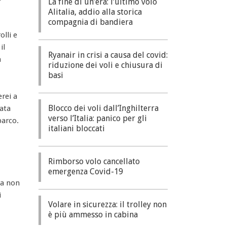
La fine di un’era: l’ultimo volo
Alitalia, addio alla storica
compagnia di bandiera
olli e
il
Ryanair in crisi a causa del covid:
a
riduzione dei voli e chiusura di
basi
erei a
Blocco dei voli dall’Inghilterra
ata
verso l’Italia: panico per gli
barco.
italiani bloccati
Rimborso volo cancellato
emergenza Covid-19
ta non
i
Volare in sicurezza: il trolley non
è più ammesso in cabina