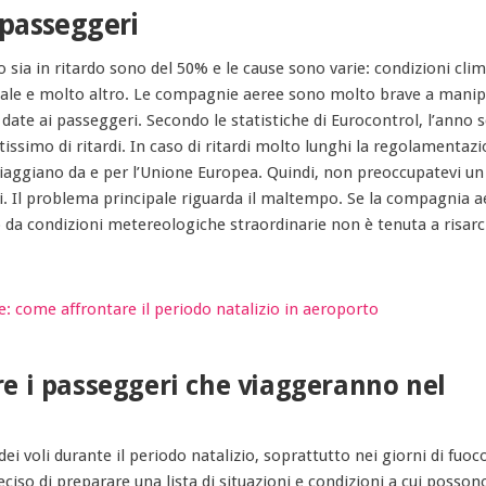
i passeggeri
 sia in ritardo sono del 50% e le cause sono varie: condizioni clim
nale e molto altro. Le compagnie aeree sono molto brave a manip
 date ai passeggeri. Secondo le statistiche di Eurocontrol, l’anno 
issimo di ritardi. In caso di ritardi molto lunghi la regolamentaz
iaggiano da e per l’Unione Europea. Quindi, non preoccupatevi un
i. Il problema principale riguarda il maltempo. Se la compagnia a
o da condizioni metereologiche straordinarie non è tenuta a risarci
re i passeggeri che viaggeranno nel
i voli durante il periodo natalizio, soprattutto nei giorni di fuoc
so di preparare una lista di situazioni e condizioni a cui posson