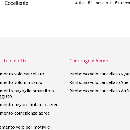
i tuoi diritti
Compagnie Aeree
imento volo cancellato
Rimborso volo cancellato Ryan
imento volo in ritardo
Rimborso volo cancellato Vuel
imento bagaglio smarrito o
Rimborso volo cancellato AirIt
ggiato
imento negato imbarco aereo
imento coincidenza aerea
amento volo per motivi di