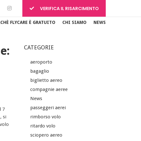
VERIFICA IL RISARCIMENTO
RCHÈ FLYCARE È GRATUITO
CHI SIAMO
NEWS
e:
CATEGORIE
aeroporto
bagaglio
biglietto aereo
compagnie aeree
News
passeggeri aerei
l 7
, si
rimborso volo
 volo
ritardo volo
sciopero aereo