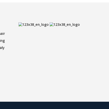
air
ing
aly