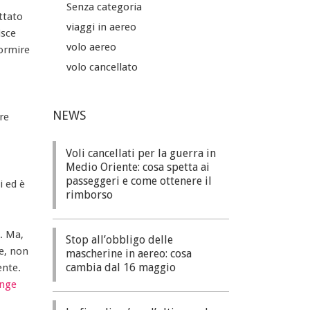
Senza categoria
ttato
viaggi in aereo
isce
volo aereo
dormire
volo cancellato
NEWS
re
Voli cancellati per la guerra in
Medio Oriente: cosa spetta ai
passeggeri e come ottenere il
i ed è
rimborso
. Ma,
Stop all’obbligo delle
te, non
mascherine in aereo: cosa
cambia dal 16 maggio
ente.
unge