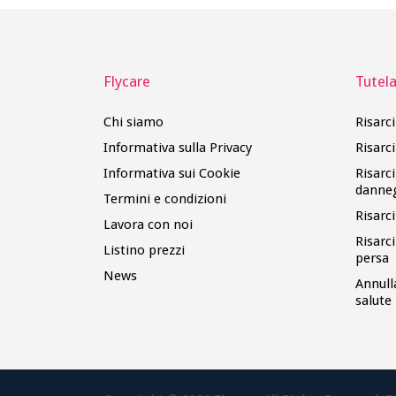
Flycare
Tutela 
Chi siamo
Risarc
Informativa sulla Privacy
Risarc
Informativa sui Cookie
Risarc
danne
Termini e condizioni
Risarc
Lavora con noi
Risarc
Listino prezzi
persa
News
Annull
salute