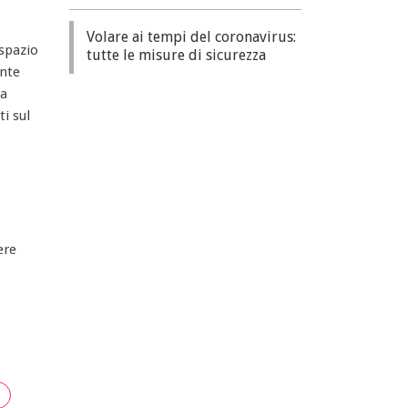
Volare ai tempi del coronavirus:
 spazio
tutte le misure di sicurezza
ente
la
i sul
ere