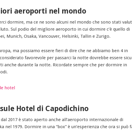
liori aeroporti nel mondo
erci dormire, ma ce ne sono alcuni nel mondo che sono stati valut
oluto. Sul podio del migliore aeroporto in cui dormire c’è quello di
ei, Munich, Osaka, Vancouver, Helsinki, Tallin e Zurigo.
uropa, ma possiamo essere fieri di dire che ne abbiamo ben 4 in
e considerato favorevole per passarci la notte dovrebbe essere sicu
rti anche durante la notte. Ricordate sempre che per dormire in
odi.
psule Hotel di Capodichino
 dal 2017 è stato aperto anche all’aeroporto internazionale di
a nel 1979. Dormire in una “box” è un’esperienza che ora si può f