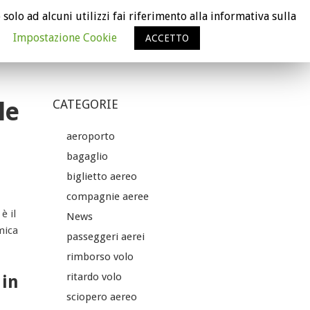
 solo ad alcuni utilizzi fai riferimento alla informativa sulla
VERIFICA IL RISARCIMENTO
Impostazione Cookie
ACCETTO
RCHÈ FLYCARE È GRATUITO
CHI SIAMO
NEWS
le
CATEGORIE
aeroporto
bagaglio
biglietto aereo
compagnie aeree
è il
News
mica
passeggeri aerei
rimborso volo
ritardo volo
 in
sciopero aereo