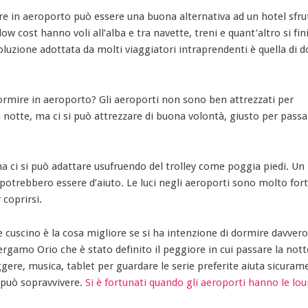
re in aeroporto può essere una buona alternativa ad un hotel sfru
w cost hanno voli all’alba e tra navette, treni e quant’altro si fin
oluzione adottata da molti viaggiatori intraprendenti è quella di 
 dormire in aeroporto? Gli aeroporti non sono ben attrezzati per
 notte, ma ci si può attrezzare di buona volontà, giusto per passa
ci si può adattare usufruendo del trolley come poggia piedi. Un
potrebbero essere d’aiuto. Le luci negli aeroporti sono molto fort
coprirsi.
cuscino è la cosa migliore se si ha intenzione di dormire davvero
ergamo Orio che è stato definito il peggiore in cui passare la not
ggere, musica, tablet per guardare le serie preferite aiuta sicuram
i può sopravvivere.
Si è fortunati quando gli aeroporti hanno le lo