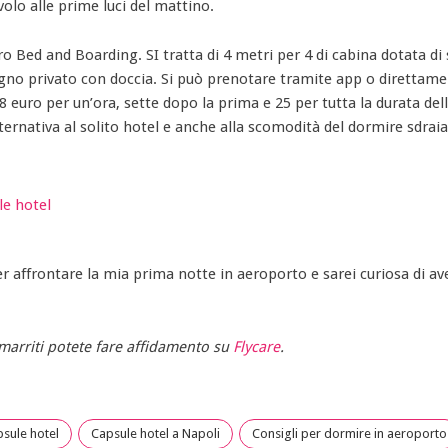
volo alle prime luci del mattino.
ro Bed and Boarding. SI tratta di 4 metri per 4 di cabina dotata di
bagno privato con doccia. Si può prenotare tramite app o direttam
8 euro per un’ora, sette dopo la prima e 25 per tutta la durata del
ternativa al solito hotel e anche alla scomodità del dormire sdraiat
r affrontare la mia prima notte in aeroporto e sarei curiosa di av
 smarriti potete fare affidamento su
Flycare
.
sule hotel
Capsule hotel a Napoli
Consigli per dormire in aeroporto