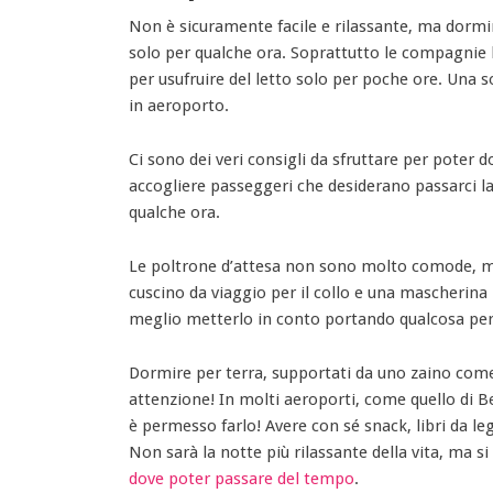
Non è sicuramente facile e rilassante, ma dormi
solo per qualche ora. Soprattutto le compagnie lo
per usufruire del letto solo per poche ore. Una s
in aeroporto.
Ci sono dei veri consigli da sfruttare per poter
accogliere passeggeri che desiderano passarci la
qualche ora.
Le poltrone d’attesa non sono molto comode, ma 
cuscino da viaggio per il collo e una mascherina 
meglio metterlo in conto portando qualcosa per 
Dormire per terra, supportati da uno zaino come 
attenzione! In molti aeroporti, come quello di B
è permesso farlo! Avere con sé snack, libri da le
Non sarà la notte più rilassante della vita, ma s
dove poter passare del tempo
.