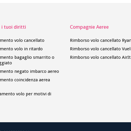
i tuoi diritti
Compagnie Aeree
imento volo cancellato
Rimborso volo cancellato Ryan
imento volo in ritardo
Rimborso volo cancellato Vuel
imento bagaglio smarrito o
Rimborso volo cancellato AirIt
ggiato
imento negato imbarco aereo
imento coincidenza aerea
amento volo per motivi di