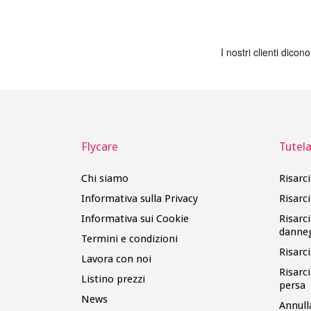
Flycare
Tutela 
Chi siamo
Risarc
Informativa sulla Privacy
Risarc
Informativa sui Cookie
Risarc
danne
Termini e condizioni
Risarc
Lavora con noi
Risarc
Listino prezzi
persa
News
Annull