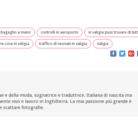
bagaglio a mano
controlli in aeroporto
in valigia puoi trovare di tut
ne cose in valigia
traffico di neonati in valigia
valigia
ue e della moda, sognatrice e traduttrice. Italiana di nascita ma
ente vivo e lavoro in Inghilterra. La mia passione più grande è
e scattare fotografie.