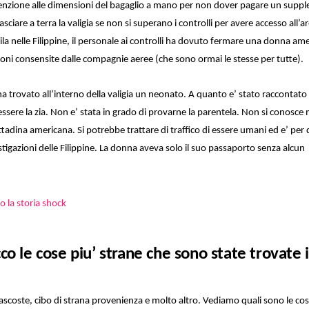
tenzione alle dimensioni del bagaglio a mano per non dover pagare un supp
iare a terra la valigia se non si superano i controlli per avere accesso all’ar
la nelle Filippine, il personale ai controlli ha dovuto fermare una donna am
oni consensite dalle compagnie aeree (che sono ormai le stesse per tutte).
trovato all’interno della valigia un neonato. A quanto e’ stato raccontato 
essere la zia. Non e’ stata in grado di provarne la parentela. Non si conosce
ttadina americana. Si potrebbe trattare di traffico di essere umani ed e’ per
vestigazioni delle Filippine. La donna aveva solo il suo passaporto senza alcun
cco le cose piu’ strane che sono state trovate 
 nascoste, cibo di strana provenienza e molto altro. Vediamo quali sono le cos