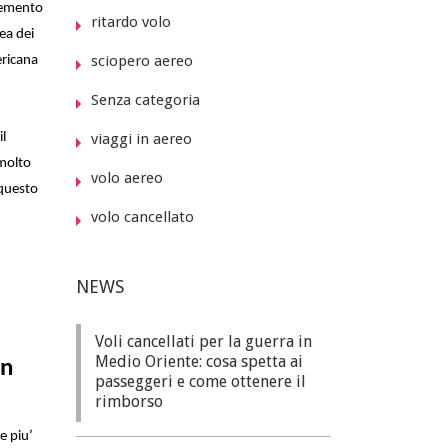
lemento
ritardo volo
ea dei
sciopero aereo
ericana
Senza categoria
il
viaggi in aereo
 molto
volo aereo
 questo
volo cancellato
NEWS
Voli cancellati per la guerra in
Medio Oriente: cosa spetta ai
in
passeggeri e come ottenere il
rimborso
e piu’