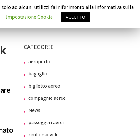
 solo ad alcuni utilizzi fai riferimento alla informativa sulla
VERIFICA IL RISARCIMENTO
Impostazione Cookie
ACCETTO
RCHÈ FLYCARE È GRATUITO
CHI SIAMO
NEWS
ck
CATEGORIE
aeroporto
bagaglio
biglietto aereo
vare
compagnie aeree
News
passeggeri aerei
onato
rimborso volo