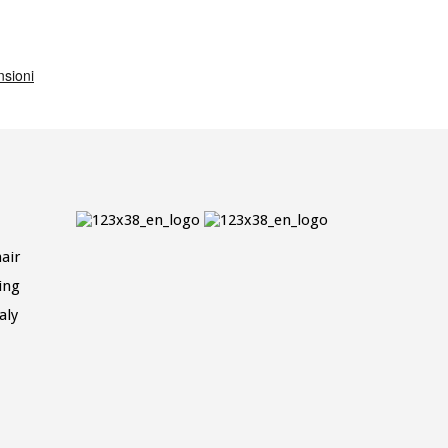
air
ing
aly