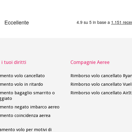
i tuoi diritti
Compagnie Aeree
imento volo cancellato
Rimborso volo cancellato Ryan
imento volo in ritardo
Rimborso volo cancellato Vuel
imento bagaglio smarrito o
Rimborso volo cancellato AirIt
ggiato
imento negato imbarco aereo
imento coincidenza aerea
amento volo per motivi di