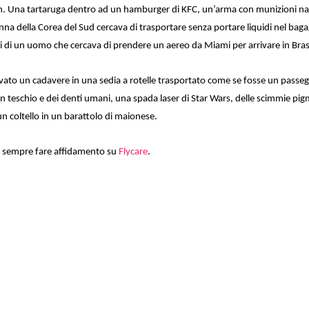
e non. Una tartaruga dentro ad un hamburger di KFC, un’arma con munizioni n
nna della Corea del Sud cercava di trasportare senza portare liquidi nel baga
i di un uomo che cercava di prendere un aereo da Miami per arrivare in Bras
ovato un cadavere in una sedia a rotelle trasportato come se fosse un passe
n teschio e dei denti umani, una spada laser di Star Wars, delle scimmie pi
un coltello in un barattolo di maionese.
uoi sempre fare affidamento su
Flycare
.