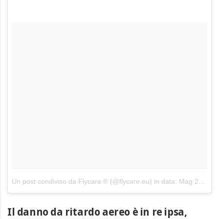
Un post condiviso da Flycare ® (@flycare.eu)
in data:
Mag 22, 2017 at 5:41 PDT
Il danno da ritardo aereo è in re ipsa,