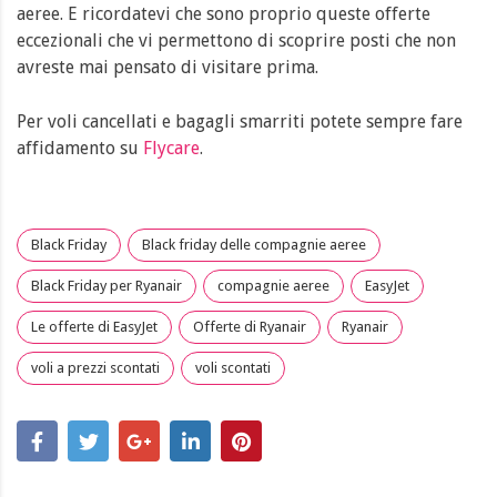
aeree. E ricordatevi che sono proprio queste offerte
eccezionali che vi permettono di scoprire posti che non
avreste mai pensato di visitare prima.
Per voli cancellati e bagagli smarriti potete sempre fare
affidamento su
Flycare
.
Black Friday
Black friday delle compagnie aeree
Black Friday per Ryanair
compagnie aeree
EasyJet
Le offerte di EasyJet
Offerte di Ryanair
Ryanair
voli a prezzi scontati
voli scontati