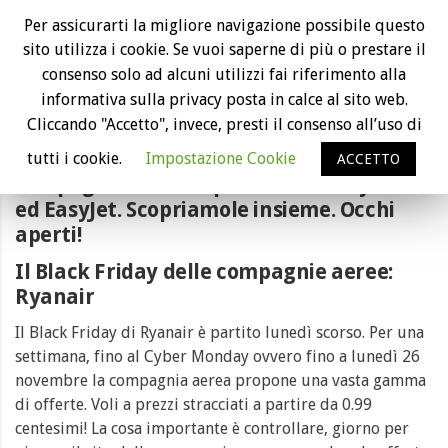
Ritorna il Black Friday delle compagnie
Per assicurarti la migliore navigazione possibile questo
aeree: tutte le offerte
sito utilizza i cookie. Se vuoi saperne di più o prestare il
consenso solo ad alcuni utilizzi fai riferimento alla
informativa sulla privacy posta in calce al sito web.
Cliccando "Accetto", invece, presti il consenso all’uso di
È tornata la settimana del Black Friday
sono tantissime le offerte proposte dalle
tutti i cookie.
Impostazione Cookie
ACCETTO
compagnie aeree soprattutto da Ryanair
ed EasyJet. Scopriamole insieme. Occhi
aperti!
Il Black Friday delle compagnie aeree:
Ryanair
Il Black Friday di Ryanair è partito lunedì scorso. Per una
settimana, fino al Cyber Monday ovvero fino a lunedì 26
novembre la compagnia aerea propone una vasta gamma
di offerte. Voli a prezzi stracciati a partire da 0.99
centesimi! La cosa importante è controllare, giorno per