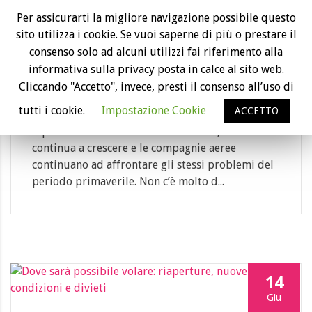
22
Per assicurarti la migliore navigazione possibile questo
sito utilizza i cookie. Se vuoi saperne di più o prestare il
Dic
consenso solo ad alcuni utilizzi fai riferimento alla
Ryanair in crisi a causa del covid: riduzione
informativa sulla privacy posta in calce al sito web.
dei voli e chiusura di basi
Cliccando "Accetto", invece, presti il consenso all’uso di
Category: aeroporto, compagnie aeree
tutti i cookie.
Impostazione Cookie
ACCETTO
Il picco di casi di covid non si arresta, la curva
continua a crescere e le compagnie aeree
continuano ad affrontare gli stessi problemi del
periodo primaverile. Non c’è molto d...
14
Giu