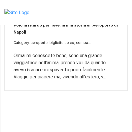
06
Mar
Volo in ritardo per neve: la mia storia all’Aeroporto di
Napoli
Category: aeroporto, biglietto aereo, compa...
Ormai mi conoscete bene, sono una grande
viaggiatrice nell’anima, prendo voli da quando
TO
avevo 6 anni e mi spavento poco facilmente.
Viaggio per piacere ma, vivendo all’estero, v...