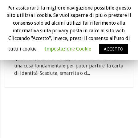
14
Per assicurarti la migliore navigazione possibile questo
sito utilizza i cookie. Se vuoi saperne di più o prestare il
Ago
Carta di identità al volo ora si può
consenso solo ad alcuni utilizzi fai riferimento alla
all’aeroporto di Fiumicino
informativa sulla privacy posta in calce al sito web.
Category: aeroporto
Cliccando "Accetto", invece, presti il consenso all’uso di
tutti i cookie.
Impostazione Cookie
ACCETTO
Capita a tutti i viaggiatori di dimenticare
qualcosa prima del viaggio. A volte si tratta di
una cosa fondamentale per poter partire: la carta
di identità! Scaduta, smarrita o d...