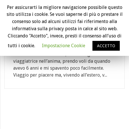
06
Per assicurarti la migliore navigazione possibile questo
sito utilizza i cookie. Se vuoi saperne di più o prestare il
Mar
consenso solo ad alcuni utilizzi fai riferimento alla
Volo in ritardo per neve: la mia storia
informativa sulla privacy posta in calce al sito web.
all’Aeroporto di Napoli
Cliccando "Accetto", invece, presti il consenso all’uso di
Category: aeroporto, biglietto aereo, compa...
tutti i cookie.
Impostazione Cookie
ACCETTO
Ormai mi conoscete bene, sono una grande
viaggiatrice nell’anima, prendo voli da quando
avevo 6 anni e mi spavento poco facilmente.
Viaggio per piacere ma, vivendo all’estero, v...