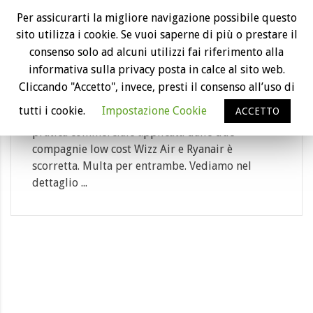
28
Per assicurarti la migliore navigazione possibile questo
sito utilizza i cookie. Se vuoi saperne di più o prestare il
Feb
Multa per Wizz Air e Ryanair: il bagaglio a
consenso solo ad alcuni utilizzi fai riferimento alla
mano è gratis
informativa sulla privacy posta in calce al sito web.
Category: bagaglio, biglietto aereo, passeg...
Cliccando "Accetto", invece, presti il consenso all’uso di
tutti i cookie.
Impostazione Cookie
ACCETTO
Il bagaglio a mano deve essere gratuito. La
pratica commerciale applicata dalle due
compagnie low cost Wizz Air e Ryanair è
scorretta. Multa per entrambe. Vediamo nel
dettaglio ...