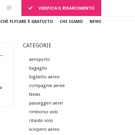
VERIFICA IL RISARCIMENTO
RCHÈ FLYCARE È GRATUITO
CHI SIAMO
NEWS
CATEGORIE
aereo in orario! Scopri il trucco che usano le compagnie aeree
aeroporto
bagaglio
biglietto aereo
compagnie aeree
a
News
passeggeri aerei
rimborso volo
ritardo volo
sciopero aereo