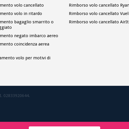
imento volo cancellato
Rimborso volo cancellato Ryan
imento volo in ritardo
Rimborso volo cancellato Vuel
imento bagaglio smarrito o
Rimborso volo cancellato AirIt
ggiato
imento negato imbarco aereo
imento coincidenza aerea
amento volo per motivi di
.I. 02833920644.