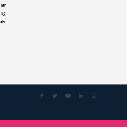
air
ing
aly