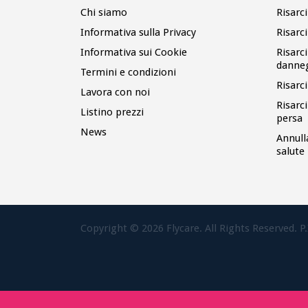
Chi siamo
Risarc
Informativa sulla Privacy
Risarc
Informativa sui Cookie
Risarc
danne
Termini e condizioni
Risarc
Lavora con noi
Risarc
Listino prezzi
persa
News
Annull
salute
Copyright ©
2026
Flycare. All Rights Reserved. P