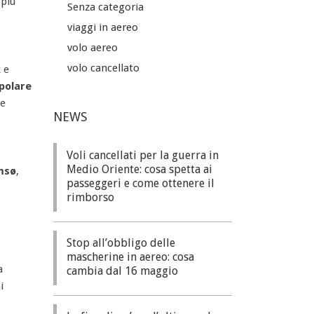
 più
Senza categoria
viaggi in aereo
volo aereo
volo cancellato
 e
 polare
de
NEWS
Voli cancellati per la guerra in
Medio Oriente: cosa spetta ai
omsø
,
passeggeri e come ottenere il
rimborso
Stop all’obbligo delle
mascherine in aereo: cosa
a
cambia dal 16 maggio
i