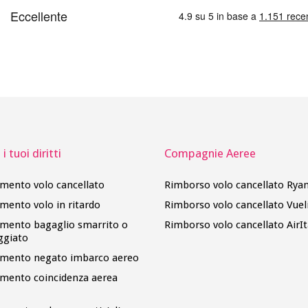
i tuoi diritti
Compagnie Aeree
imento volo cancellato
Rimborso volo cancellato Ryan
imento volo in ritardo
Rimborso volo cancellato Vuel
imento bagaglio smarrito o
Rimborso volo cancellato AirIt
ggiato
imento negato imbarco aereo
imento coincidenza aerea