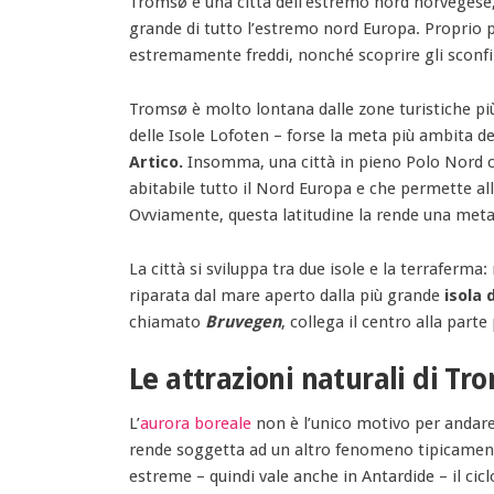
Tromsø è una città dell’estremo nord norvegese, 
grande di tutto l’estremo nord Europa. Proprio 
estremamente freddi, nonché scoprire gli sconfin
Tromsø è molto lontana dalle zone turistiche pi
delle Isole Lofoten – forse la meta più ambita 
Artico.
Insomma, una città in pieno Polo Nord c
abitabile tutto il Nord Europa e che permette al
Ovviamente, questa latitudine la rende una met
La città si sviluppa tra due isole e la terraferma: 
riparata dal mare aperto dalla più grande
isola 
chiamato
Bruvegen
, collega il centro alla parte
Le attrazioni naturali di Tr
L’
aurora boreale
non è l’unico motivo per andare n
rende soggetta ad un altro fenomeno tipicamen
estreme – quindi vale anche in Antardide – il ciclo 