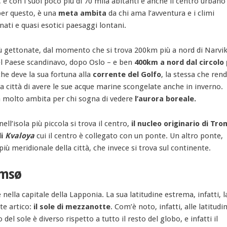
e con i suoi poco più di 70 mila abitanti è anche il centro urbano
per questo, è una
meta ambita
da chi ama l’avventura e i climi
ati e quasi esotici paesaggi lontani.
ù gettonate, dal momento che si trova 200km più a nord di Narvik
del Paese scandinavo, dopo Oslo – e ben
400km a nord dal circolo
he deve la sua fortuna alla
corrente del Golfo
, la stessa che ren
la città di avere le sue acque marine scongelate anche in inverno.
a molto ambita per chi sogna di vedere
l’aurora boreale.
nell’isola più piccola si trova il centro,
il nucleo originario di Tr
di
Kvaloya
cui il centro è collegato con un ponte. Un altro ponte,
 più meridionale della città, che invece si trova sul continente.
omsø
ella capitale della Lapponia. La sua latitudine estrema, infatti, l
te artico:
il sole di mezzanotte
. Com’è noto, infatti, alle latitudin
del sole è diverso rispetto a tutto il resto del globo, e infatti il