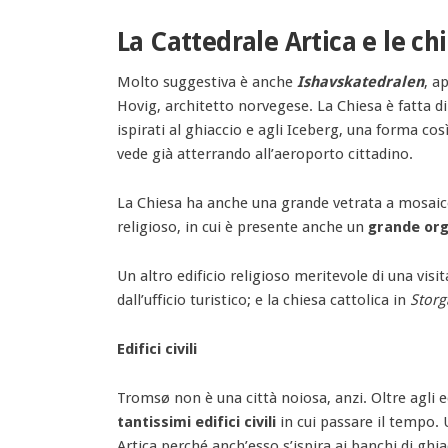
La Cattedrale Artica e le ch
Molto suggestiva è anche
Ishavskatedralen
, a
Hovig, architetto norvegese. La Chiesa è fatta d
ispirati al ghiaccio e agli Iceberg, una forma cos
vede già atterrando all’aeroporto cittadino.
La Chiesa ha anche una grande vetrata a mosai
religioso, in cui è presente anche un
grande org
Un altro edificio religioso meritevole di una visit
dall’ufficio turistico; e la chiesa cattolica in
Storg
Edifici civili
Tromsø non è una città noiosa, anzi. Oltre agli edi
tantissimi edifici civili
in cui passare il tempo. 
Artica perché anch’esso s’ispira ai banchi di ghiac