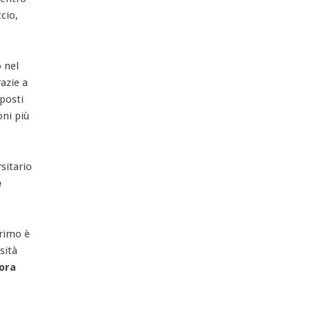
cio,
o nel
azie a
posti
oni più
sitario
e
primo è
sità
rora