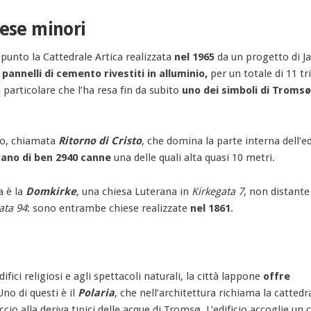
iese minori
ppunto la Cattedrale Artica realizzata
nel 1965
da un progetto di J
i
pannelli di cemento rivestiti in alluminio,
per un totale di 11 tr
ì particolare che l’ha resa fin da subito
uno dei simboli di Troms
co, chiamata
Ritorno di Cristo
, che domina la parte interna dell’ed
ano di ben 2940 canne
una delle quali alta quasi 10 metri.
a è la
Domkirke
, una chiesa Luterana in
Kirkegata 7
, non distante
ata 94
: sono entrambe chiese realizzate
nel 1861
.
fici religiosi e agli spettacoli naturali, la città lappone
offre
Uno di questi è il
Polaria
, che nell’architettura richiama la cattedr
cio alla deriva tipici delle acque di Tromsø. L’edificio accoglie un 