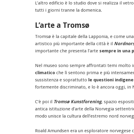
L’altro edificio è lo studio dove si realizza il vetr
tutti i giorni tranne la domenica.
L’arte a Tromsø
Tromsø è la capitale della Lapponia, e come una 
artistico più importante della città è il
Nordnor
importante che presenta l’arte
sempre in una p
Nel museo sono sempre affrontati temi molto im
climatico
che lì sentono prima e più intensamen
sussistenza e soprattutto
le questioni indigen
fortemente discriminato, e lo è ancora oggi, in 
C’è poi il
Tromsø Kunstforening
, spazio esposi
antica istituzione d’arte della Norvegia settentr
modo unisce la cultura dell’estremo nord norvege
Roald Amundsen era un esploratore norvegese che 