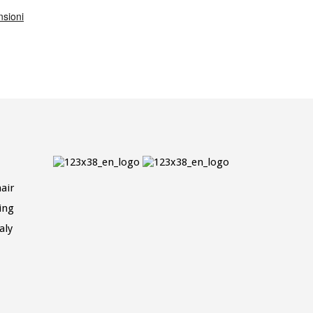
air
ing
aly