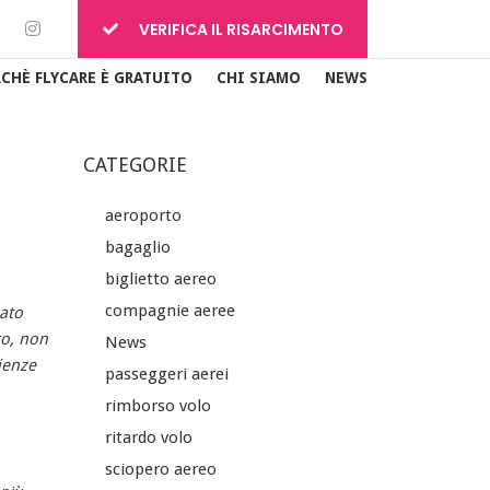
VERIFICA IL RISARCIMENTO
RCHÈ FLYCARE È GRATUITO
CHI SIAMO
NEWS
CATEGORIE
aeroporto
bagaglio
biglietto aereo
compagnie aeree
mato
co, non
News
ienze
passeggeri aerei
rimborso volo
ritardo volo
sciopero aereo