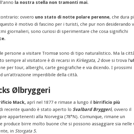
all’anno
la nostra stella non tramonti mai
.
contrario: ovvero
uno stato di notte polare perenne
, che dura p
sto è motivo di fascino per i turisti, che pur non desiderando v
mi giornalieri, sono curiosi di sperimentare che cosa significhi
uce.
e persone a visitare Tromsø sono di tipo naturalistico. Ma la citt
lto sempre al visitatore è di recarsi in
Kirkegata, 2
dove si trova l’
u
one per tour, alberghi, carte geografiche e via dicendo. I prossimi
un’attrazione imperdibile della città.
acks Ølbryggeri
rificio Mack,
aprì nel 1877 e rimase a lungo il
birrificio più
 di recente quando è stato aperto lo
Svalbard Bryggeri
, ovvero il
empre appartenenti alla Norvegia (78°N). Comunque, rimane un
e produce birre molto buone che si possono assaggiare sia nelle v
ente, in
Storgata 5
.