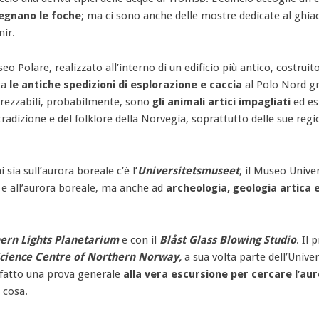
regnano le foche
; ma ci sono anche delle mostre dedicate al ghiac
nir.
seo Polare, realizzato all’interno di un edificio più antico, costruit
ta
le antiche spedizioni di esplorazione e caccia
al Polo Nord gr
prezzabili, probabilmente, sono
gli animali artici impagliati
ed es
adizione e del folklore della Norvegia, soprattutto delle sue regi
 sia sull’aurora boreale c’è l’
Universitetsmuseet
, il Museo Univer
 e all’aurora boreale, ma anche ad
archeologia, geologia artica 
ern Lights Planetarium
e con il
Blåst Glass Blowing Studio
. Il 
cience Centre of Northern Norway,
a sua volta parte dell’Univer
di fatto una prova generale
alla vera escursione per cercare l’au
 cosa.