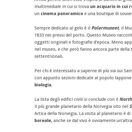
multimediale in cui si trova
un acquario in cui 
un
cinema panoramico
e una boutique di souve
Sempre dedicato al gelo è il
Polarmuseet
, il Mu
1833 nei pressi del porto. Questo Museo raccon
oggetti originali e fotografie d’epoca. Meno ap
nel museo, e che però fanno ancora parte della tr
settentrionali.
Per chi è interessato a saperne di più sia sui Sami
con appunto sezioni dedicate al popolo lappone
biologia
.
La lista degli edifici civili si conclude con il
North
il più grande planetario della Norvegia sito nel
S
Artica della Norvegia. La visita al planetario è 
boreale,
anche se dal vivo è ovviamente un’altra