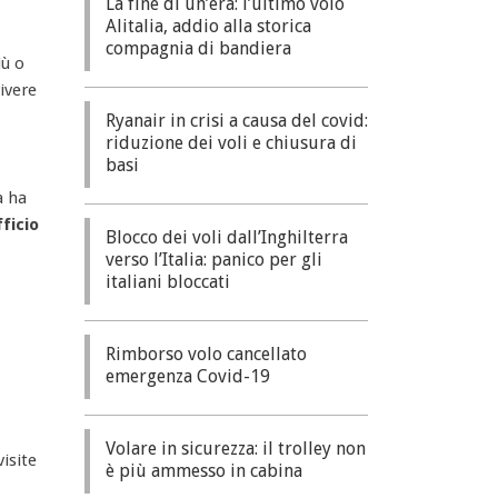
La fine di un’era: l’ultimo volo
Alitalia, addio alla storica
compagnia di bandiera
iù o
ivere
Ryanair in crisi a causa del covid:
riduzione dei voli e chiusura di
basi
à ha
fficio
Blocco dei voli dall’Inghilterra
verso l’Italia: panico per gli
italiani bloccati
Rimborso volo cancellato
emergenza Covid-19
Volare in sicurezza: il trolley non
isite
è più ammesso in cabina