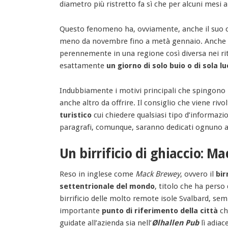
diametro più ristretto fa sì che per alcuni mesi 
Questo fenomeno ha, ovviamente, anche il suo 
meno da novembre fino a metà gennaio. Anche que
perennemente in una regione così diversa nei rit
esattamente
un giorno di solo buio o di sola l
Indubbiamente i motivi principali che spingono l
anche altro da offrire. Il consiglio che viene rivo
turistico
cui chiedere qualsiasi tipo d’informazi
paragrafi, comunque, saranno dedicati ognuno ad 
Un birrificio di ghiaccio: M
Reso in inglese come
Mack Brewey
, ovvero il
bir
settentrionale del mondo
, titolo che ha perso
birrificio delle molto remote isole Svalbard, s
importante
punto di riferimento della città
ch
guidate all’azienda sia nell’
Ølhallen Pub
lì adiac