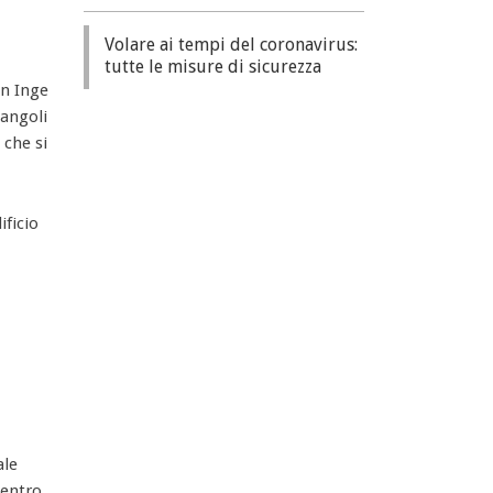
Volare ai tempi del coronavirus:
tutte le misure di sicurezza
an Inge
iangoli
ø
che si
ificio
ale
centro