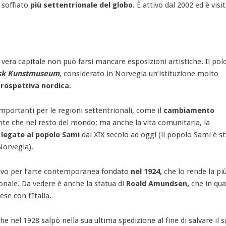
o soffiato
più settentrionale del globo.
È attivo dal 2002 ed è visi
vera capitale non può farsi mancare esposizioni artistiche. Il pol
sk Kunstmuseum
, considerato in Norvegia un’istituzione molto
rospettiva nordica.
portanti per le regioni settentrionali, come il
cambiamento
te che nel resto del mondo; ma anche la vita comunitaria, la
e legate al popolo Sami
dal XIX secolo ad oggi (il popolo Sami è s
Norvegia).
tivo per l’arte contemporanea fondato
nel 1924,
che lo rende la pi
ionale. Da vedere è anche la statua di
Roald Amundsen,
che in qu
se con l’Italia.
nel 1928 salpò nella sua ultima spedizione al fine di salvare il 