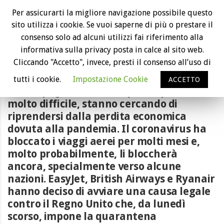
EasyJet, British Airways e Ryanair contro
Per assicurarti la migliore navigazione possibile questo
il Regno Unito e la quarantena
sito utilizza i cookie. Se vuoi saperne di più o prestare il
consenso solo ad alcuni utilizzi fai riferimento alla
informativa sulla privacy posta in calce al sito web.
Cliccando "Accetto", invece, presti il consenso all’uso di
tutti i cookie.
Impostazione Cookie
ACCETTO
Le compagnie aeree, in questo periodo
molto difficile, stanno cercando di
riprendersi dalla perdita economica
dovuta alla pandemia. Il coronavirus ha
bloccato i viaggi aerei per molti mesi e,
molto probabilmente, li bloccherà
ancora, specialmente verso alcune
nazioni. EasyJet, British Airways e Ryanair
hanno deciso di avviare una causa legale
contro il Regno Unito che, da lunedì
scorso, impone la quarantena