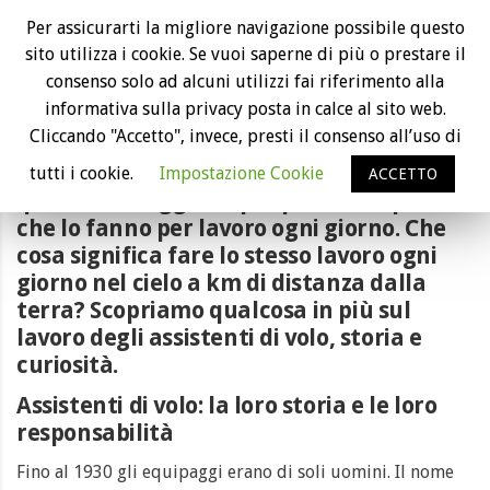
Il lavoro degli assistenti di volo: storia e
Per assicurarti la migliore navigazione possibile questo
curiosità
sito utilizza i cookie. Se vuoi saperne di più o prestare il
consenso solo ad alcuni utilizzi fai riferimento alla
informativa sulla privacy posta in calce al sito web.
Cliccando "Accetto", invece, presti il consenso all’uso di
Esistono vari tipi di viaggiatori, esistono
tutti i cookie.
Impostazione Cookie
ACCETTO
quelli che viaggiano per piacere e quelli
che lo fanno per lavoro ogni giorno. Che
cosa significa fare lo stesso lavoro ogni
giorno nel cielo a km di distanza dalla
terra? Scopriamo qualcosa in più sul
lavoro degli assistenti di volo, storia e
curiosità.
Assistenti di volo: la loro storia e le loro
responsabilità
Fino al 1930 gli equipaggi erano di soli uomini. Il nome