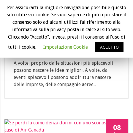
03
Per assicurarti la migliore navigazione possibile questo
sito utilizza i cookie. Se vuoi saperne di più o prestare il
Feb
consenso solo ad alcuni utilizzi fai riferimento alla
Da un ritardo aereo è nata la Virgin
informativa sulla privacy posta in calce al sito web.
Atlantic: ecco la storia del milionario
Cliccando "Accetto", invece, presti il consenso all’uso di
Richard Branson
tutti i cookie.
Impostazione Cookie
ACCETTO
Category: compagnie aeree
A volte, proprio dalle situazioni più spiacevoli
possono nascere le idee migliori. A volte, da
eventi spiacevoli possono addirittura nascere
delle imprese, delle compagnie aeree...
08