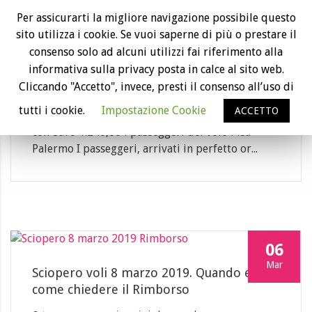
23
Per assicurarti la migliore navigazione possibile questo
sito utilizza i cookie. Se vuoi saperne di più o prestare il
Mag
Rimborso volo cancellato Ryanair
consenso solo ad alcuni utilizzi fai riferimento alla
Category: rimborso volo
informativa sulla privacy posta in calce al sito web.
Cliccando "Accetto", invece, presti il consenso all’uso di
Il giudice di pace di Milano con sentenza
tutti i cookie.
Impostazione Cookie
ACCETTO
10817/2018 ha condannato Ryanair a risarcire
con euro 1.240,00 i passeggeri del volo Pisa-
Palermo I passeggeri, arrivati in perfetto or...
06
Mar
Sciopero voli 8 marzo 2019. Quando e
come chiedere il Rimborso